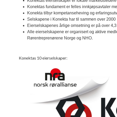
Konektas eierselskaper er lokale markedsledere
Konektas fundament er felles innkjøpsavtaler me
Konekta tilbyr kompetanseheving og erfaringsutve
Selskapene i Konekta har til sammen over 2000 
Eierselskapenes årlige omsetning er på over 4,3 
Alle eierselskapene er organisert og aktive me
Rørentreprenørene Norge og NHO.
Konektas 10 eierselskaper: