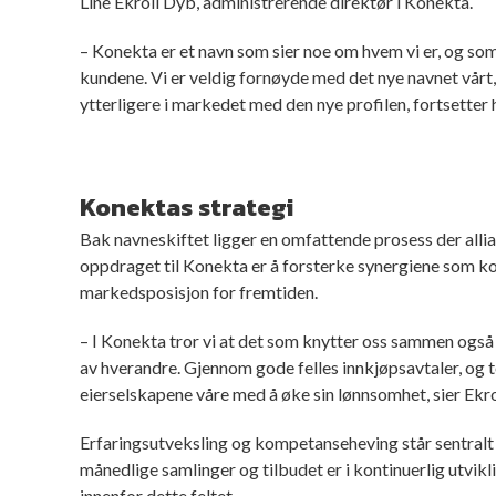
Line Ekroll Dyb, administrerende direktør i Konekta.
– Konekta er et navn som sier noe om hvem vi er, og som 
kundene. Vi er veldig fornøyde med det nye navnet vårt, 
ytterligere i markedet med den nye profilen, fortsetter 
Konektas strategi
Bak navneskiftet ligger en omfattende prosess der allian
oppdraget til Konekta er å forsterke synergiene som 
markedsposisjon for fremtiden.
– I Konekta tror vi at det som knytter oss sammen også 
av hverandre. Gjennom gode felles innkjøpsavtaler, og t
eierselskapene våre med å øke sin lønnsomhet, sier Ekr
Erfaringsutveksling og kompetanseheving står sentralt 
månedlige samlinger og tilbudet er i kontinuerlig utvikl
innenfor dette feltet.