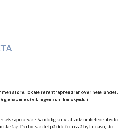
KTA
mmen store, lokale rørentreprenører over hele landet.
 å gjenspeile utviklingen som har skjedd i
ierselskapene våre. Samtidig ser vi at virksomhetene utvider
kniske fag. Derfor var det på tide for oss å bytte navn, sier