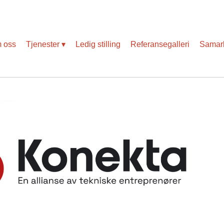
Slik blir vi påvirket av koronaviruset
 oss
Tjenester
Ledig stilling
Referansegalleri
Samarb