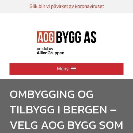
Slik blir vi påvirket av koronaviruset
Hopp
til
innhold
Meny
OMBYGGING OG
TILBYGG I BERGEN –
VELG AOG BYGG SOM