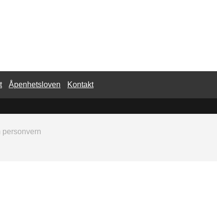
t
Åpenhetsloven
Kontakt
m personvern