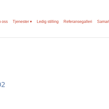
Slik blir vi påvirket av koronaviruset
 oss
Tjenester
Ledig stilling
Referansegalleri
Samarb
02