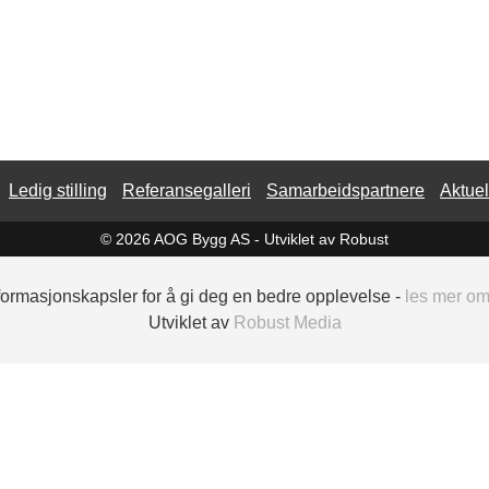
Ledig stilling
Referansegalleri
Samarbeidspartnere
Aktuel
© 2026 AOG Bygg AS -
Utviklet av Robust
nformasjonskapsler for å gi deg en bedre opplevelse -
les mer o
Utviklet av
Robust Media