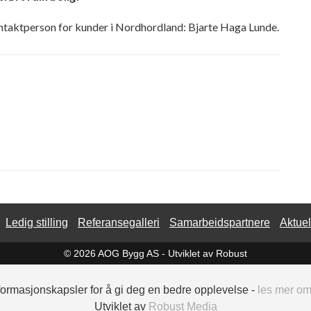
ontaktperson for kunder i Nordhordland: Bjarte Haga Lunde.
Ledig stilling
Referansegalleri
Samarbeidspartnere
Aktuel
© 2026 AOG Bygg AS -
Utviklet av Robust
nformasjonskapsler for å gi deg en bedre opplevelse -
les mer o
Utviklet av
Robust Media