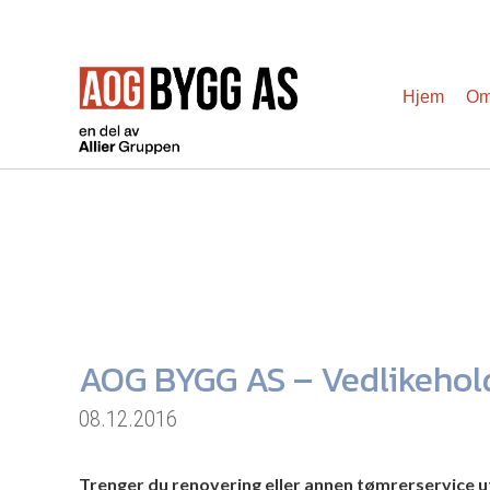
Hopp
til
Hjem
Om
innhold
AOG BYGG AS – Vedlikehold
08.12.2016
Trenger du renovering eller annen tømrerservice utf