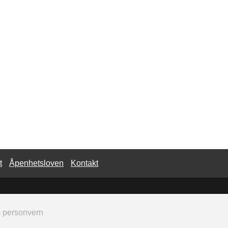
t
Åpenhetsloven
Kontakt
m personvern