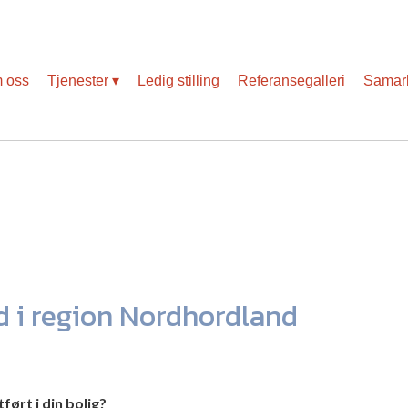
Slik blir vi påvirket av koronaviruset
 oss
Tjenester
Ledig stilling
Referansegalleri
Samarb
 i region Nordhordland
ørt i din bolig?