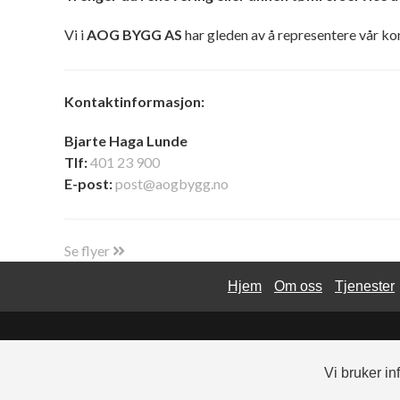
Vi i
AOG BYGG AS
har gleden av å representere vår k
Kontaktinformasjon:
Bjarte Haga Lunde
Tlf:
401 23 900
E-post:
post@aogbygg.no
Se flyer
Hjem
Om oss
Tjenester
Vi bruker i