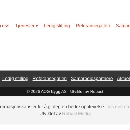
Slik blir vi påvirket av koronaviruset
 oss
Tjenester
Ledig stilling
Referansegalleri
Samarb
Ledig stilling
Referansegalleri
Samarbeidspartnere
Aktuel
© 2026 AOG Bygg AS -
Utviklet av Robust
nformasjonskapsler for å gi deg en bedre opplevelse -
les mer o
Utviklet av
Robust Media