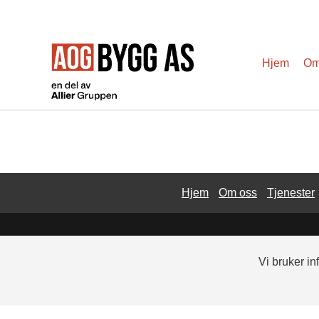
Hopp
til
Hjem
Om
innhold
Hjem
Om oss
Tjenester
Vi bruker i