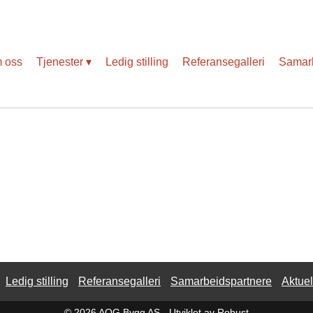
Slik blir vi påvirket av koronaviruset
 oss
Tjenester
Ledig stilling
Referansegalleri
Samarb
Ledig stilling
Referansegalleri
Samarbeidspartnere
Aktuel
© 2026 AOG Bygg AS -
Utviklet av Robust