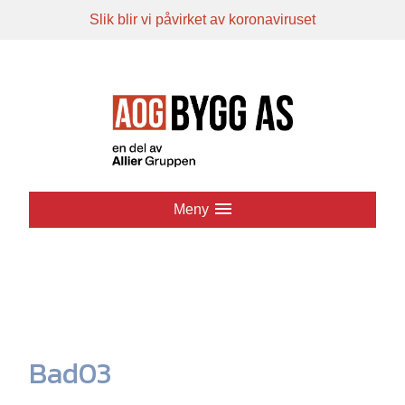
Slik blir vi påvirket av koronaviruset
Hopp
til
innhold
Meny
Bad03