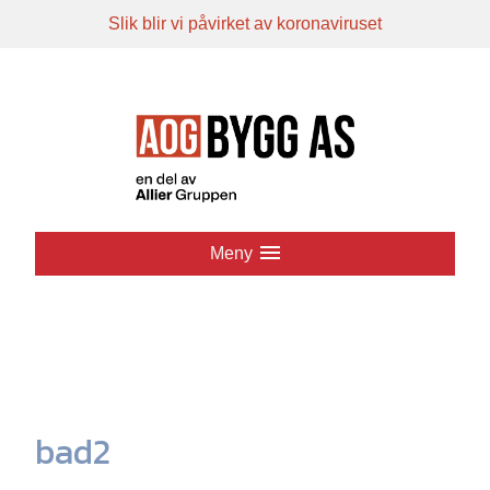
Slik blir vi påvirket av koronaviruset
Hopp
til
innhold
Meny
bad2