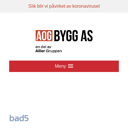
Slik blir vi påvirket av koronaviruset
Hopp
til
innhold
Meny
bad5